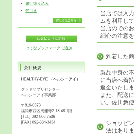
銀行振り込み
代引き
当店では入力
ムを利用し
当店のでの
細心の注意
はてなブックマークに追加
到着した
製品中身の
HEALTHY-EYE （ヘルシーアイ）
に当店へ着
返金いたし
グッドサプリセンター
また、配送
ヘルシーアイ事業部
い。佐川急
〒819-0373
福岡市西区周船寺2-13-48 1階
[TEL] 092-806-7506
[FAX] 092-834-3434
ショッピ
法はあり