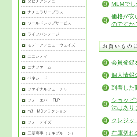
タヒチアンノニ
MLMで
ナチュラリープラス
価格が安
ワールドレップサービス
のですか
ライフバンテージ
モデーア／ニューウェイズ
ユニシティ
会員登録
ニナファーム
個人情報
ベネシード
到着した
ファイナルフューチャー
ショッピ
フォーエバー FLP
法はあり
m3 MDフラクション
クレジッ
フォーデイズ
在庫切れ
三基商事（ミキプルーン）