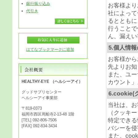
銀行振り込み
お客様より
代引き
社によって
るとともに
行うことで
ん、漏えい
5.個人情
はてなブックマークに追加
お客様から
先よりお知
また、ユー
カウント」
HEALTHY-EYE （ヘルシーアイ）
グッドサプリセンター
6.cook
ヘルシーアイ事業部
当社は、お
〒819-0373
（クッキー
福岡市西区周船寺2-13-48 1階
特定できる
[TEL] 092-806-7506
[FAX] 092-834-3434
バシーを侵
また、co